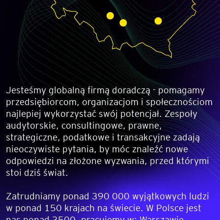
Jesteśmy globalną firmą doradczą - pomagamy
przedsiębiorcom, organizacjom i społecznościom
najlepiej wykorzystać swój potencjał. Zespoły
audytorskie, consultingowe, prawne,
strategiczne, podatkowe i transakcyjne zadają
nieoczywiste pytania, by móc znaleźć nowe
odpowiedzi na złożone wyzwania, przed którymi
stoi dziś świat.
Zatrudniamy ponad 390 000 wyjątkowych ludzi
w ponad 150 krajach na świecie. W Polsce jest
nas ponad 3500, pracujemy w: Warszawie,