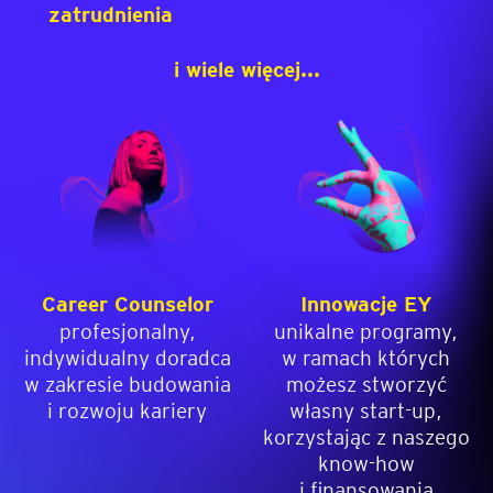
zatrudnienia
i wiele więcej...
Career Counselor
Innowacje EY
profesjonalny,
unikalne programy,
indywidualny doradca
w ramach których
w zakresie budowania
możesz stworzyć
i rozwoju kariery
własny start-up,
korzystając z naszego
know-how
i finansowania