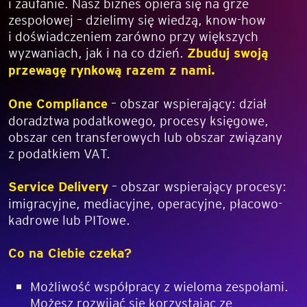
i zaufanie. Nasz biznes opiera się na grze
zespołowej – dzielimy się wiedzą, know-how
i doświadczeniem zarówno przy większych
wyzwaniach, jak i na co dzień.
Zbuduj swoją
przewagę rynkową razem z nami.
One Compliance
– obszar wspierający: dział
doradztwa podatkowego, procesy księgowe,
obszar cen transferowych lub obszar związany
z podatkiem VAT.
Service Delivery
– obszar wspierający procesy:
imigracyjne, mediacyjne, operacyjne, płacowo-
kadrowe lub PITowe.
Co na Ciebie czeka?
Możliwość współpracy z wieloma zespołami.
Możesz rozwijać się korzystając ze